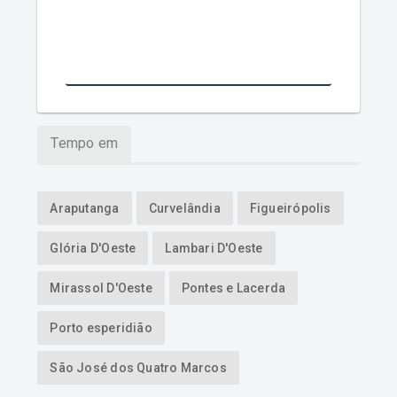
Cultura
Figueirópolis
Curiosidades
Glória D'Oeste
Araputanga
Editais
Indiavaí
Curvelândia
Tempo em
Educação
Jauru
Figueirópolis
Entrevistas
Lambari D'Oeste
Glória D'Oeste
Araputanga
Curvelândia
Figueirópolis
Glória D'Oeste
Lambari D'Oeste
Especiais
Mirassol D'Oeste
Lambari D'Oeste
Mirassol D'Oeste
Pontes e Lacerda
Esportes
Pontes e Lacerda
Mirassol D'Oeste
Porto esperidião
Geral
Porto esperidião
Pontes e Lacerda
São José dos Quatro Marcos
Mundo
Reserva do Cabaçal
Porto esperidião