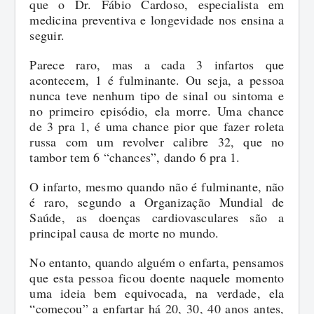
que o Dr. Fábio Cardoso, especialista em
medicina preventiva e longevidade nos ensina a
Polícia
Rio Branco
São José dos Quatro Marcos
seguir.
Parece raro, mas a cada 3 infartos que
Política
São José dos Quatro Marcos
acontecem, 1 é fulminante. Ou seja, a pessoa
nunca teve nenhum tipo de sinal ou sintoma e
Religião
no primeiro episódio, ela morre. Uma chance
de 3 pra 1, é uma chance pior que fazer roleta
Saúde
russa com um revolver calibre 32, que no
tambor tem 6 “chances”, dando 6 pra 1.
O infarto, mesmo quando não é fulminante, não
é raro, segundo a Organização Mundial de
Saúde, as doenças cardiovasculares são a
principal causa de morte no mundo.
No entanto, quando alguém o enfarta, pensamos
que esta pessoa ficou doente naquele momento
uma ideia bem equivocada, na verdade, ela
“começou” a enfartar há 20, 30, 40 anos antes,