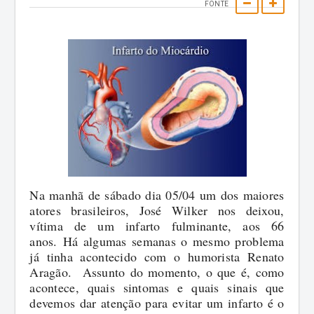
FONTE
Cultura
Figueirópolis
Curiosidades
Glória D'Oeste
Araputanga
Editais
Indiavaí
Curvelândia
Educação
Jauru
Figueirópolis
Entrevistas
Lambari D'Oeste
Glória D'Oeste
Na manhã de sábado dia 05/04 um dos maiores
Especiais
Mirassol D'Oeste
Lambari D'Oeste
atores brasileiros, José Wilker nos deixou,
vítima de um infarto fulminante, aos 66
Esportes
Pontes e Lacerda
Mirassol D'Oeste
anos.
Há algumas semanas o mesmo problema
já tinha acontecido com o humorista Renato
Aragão. Assunto do momento, o que é, como
Geral
Porto esperidião
Pontes e Lacerda
acontece, quais sintomas e quais sinais que
devemos dar atenção para evitar um infarto é o
Mundo
Reserva do Cabaçal
Porto esperidião