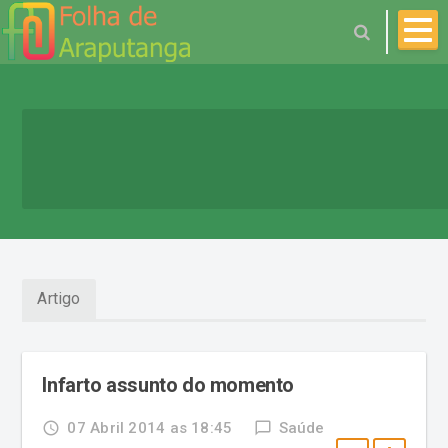
Brasil
Artigo
Cidades
Araputanga
Coberturas
Cáceres
Infarto assunto do momento
Colunas
Curvelândia
access_time
07 Abril 2014 as 18:45
chat_bubble_outline
Saúde